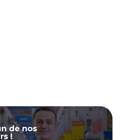
un de nos
rs !