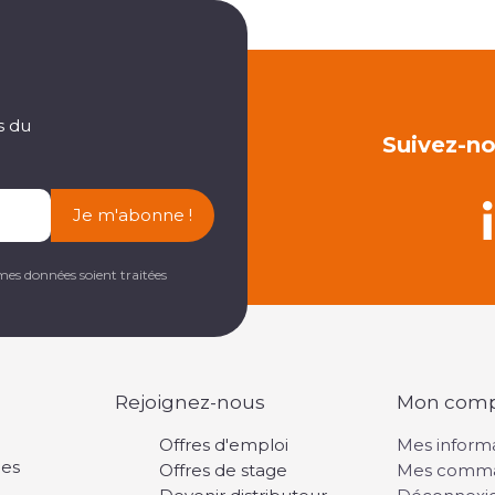
s du
Suivez-no
Je m'abonne !
mes données soient traitées
Rejoignez-nous
Mon com
Offres d'emploi
Mes inform
les
Offres de stage
Mes comm