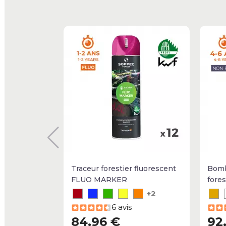
Traceur forestier fluorescent
Bomb
FLUO MARKER
fore
+2
6 avis
84,96 €
92