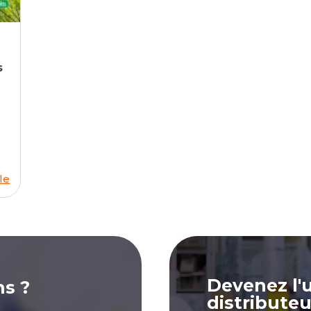
s
cle
Devenez l'
ns ?
distributeu