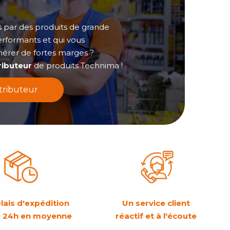
s par des produits de grande
rformants et qui vous
érer de fortes marges ?
ributeur
de produits Technima !
stributeur
lais d'expédition
Un service client
 : 24h en moyenne
réactif et à l'écoute