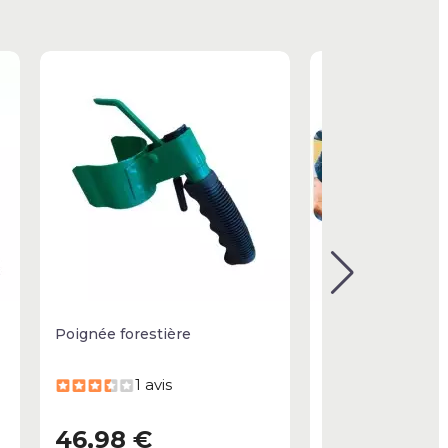
Poignée forestière
Porte Aérosols
1 avis
46,98 €
18,96 €