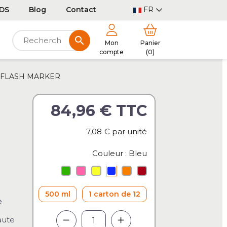
DS
Blog
Contact
FR
search
Mon
Panier
compte
(0)
ent FLASH MARKER
84,96 €
TTC
7,08 €
par unité
Couleur : Bleu
Vert
Cerise
Jaune
Bleu
Orange
Rouge
500 ml
1 carton de 12
e
aute