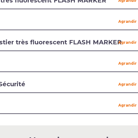
er très fluorescent FLASH MARKER
estier très fluorescent FLASH MARKER
Sécurité