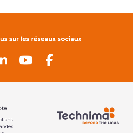
us sur les réseaux sociaux
pte
ations
andes