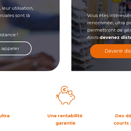
eur utilisation,
Vous êtes intéressé
ciales sont là
renommée, ultra pe
permettront de gén
istance !
Alors
devenez dist
 appeler
Devenir di
ultra
Une rentabilité
Des dé
s
garantie
courts