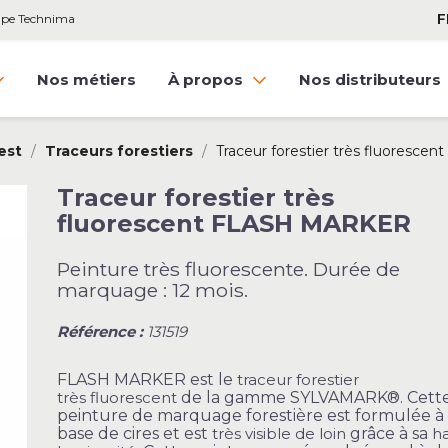
F
oupe Technima
Nos métiers
À propos
Nos distributeurs
est
Traceurs forestiers
Traceur forestier très fluoresc
Traceur forestier très
fluorescent FLASH MARKER
Peinture très fluorescente. Durée de
marquage : 12 mois.
Référence :
131519
FLASH MARKER est le
traceur forestier
très fluorescent
de la gamme SYLVAMARK®. Cett
peinture de marquage forestière est formulée à
base de cires et est
très visible de loin
grâce à sa
h