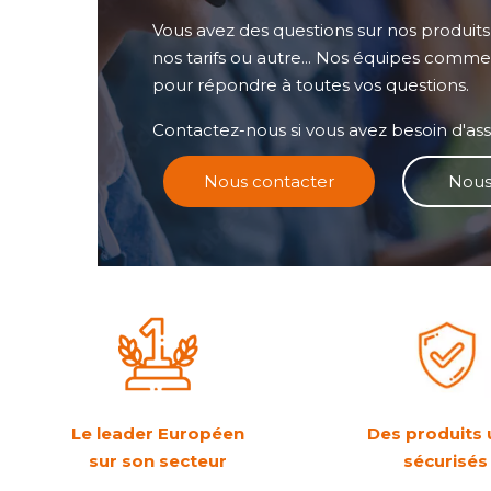
Vous avez des questions sur nos produits, l
nos tarifs ou autre... Nos équipes commer
pour répondre à toutes vos questions.
Contactez-nous si vous avez besoin d'ass
Nous contacter
Nous
Le leader Européen
Des produits 
sur son secteur
sécurisé