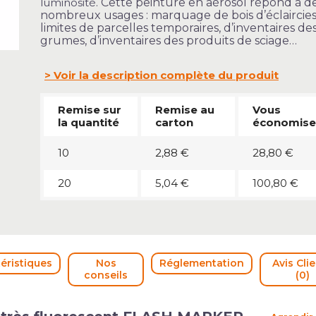
luminosité
. Cette peinture en aérosol répond à d
nombreux usages : marquage de bois d’éclaircies
limites de parcelles temporaires, d’inventaires de
grumes, d’inventaires des produits de sciage…
Voir la description complète du produit
Remise sur
Remise au
Vous
la quantité
carton
économise
10
2,88 €
28,80 €
20
5,04 €
100,80 €
éristiques
Nos
Réglementation
Avis Cli
conseils
(0)