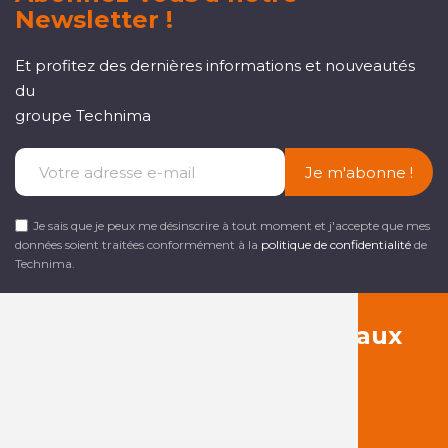
Newsletter !
Et profitez des dernières informations et nouveautés
du
groupe Technima
Je m'abonne !
Je sais que je peux me désinscrire à tout moment et j'accepte que mes
données soient traitées conformément à la
politique de confidentialité
de
Technima.
Suivez-nous sur les réseaux
sociaux