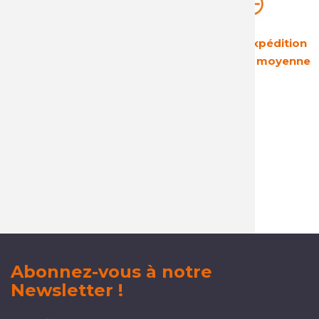
Une rentabilité
Des délais d'expédition
garantie
courts : 24h en moyenne
Un service client
réactif et à l'écoute
Abonnez-vous à notre
Newsletter !