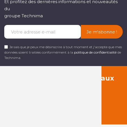
Et profitez des dernières informations et nouveautés
du
groupe Technima
Je m'abonne !
Je sais que je peux me désinscrire à tout moment et j'accepte que mes
données soient traitées conformément à la
politique de confidentialité
de
Technima.
Suivez-nous sur les réseaux
sociaux