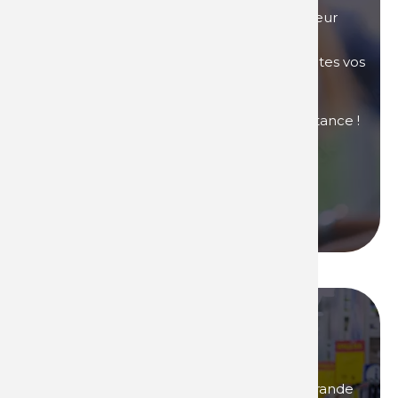
Vous avez des questions sur nos produits, leur
utilisation, nos tarifs ou autre... Nos équipes
commerciales sont là pour répondre à toutes vos
questions.
Contactez-nous si vous avez besoin d'assistance !
Nous contacter
Nous appeler
Devenez l'un de nos
distributeurs !
Vous êtes intéressés par des produits de grande