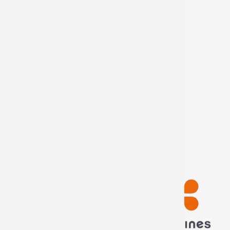
Rejoignez-nous
Offres d'emploi
Offres de stage
Devenir distributeur
Mon compte
Mes informations
Mes commandes
Déconnexion