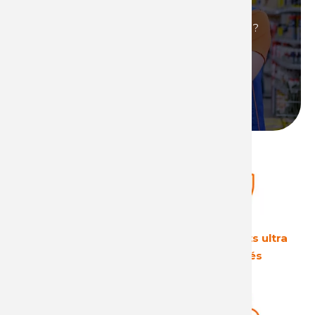
renommée, ultra performants et qui vous
permettront de générer de fortes marges ?
Alors
devenez distributeur
de produits
Technima !
Devenir distributeur
Le leader Européen
Des produits ultra
sur son secteur
sécurisés