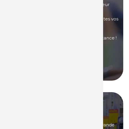
Vous avez des questions sur nos produits, leur
utilisation, nos tarifs ou autre... Nos équipes
commerciales sont là pour répondre à toutes vos
questions.
Contactez-nous si vous avez besoin d'assistance !
Nous contacter
Nous appeler
Devenez l'un de nos
distributeurs !
Vous êtes intéressés par des produits de grande