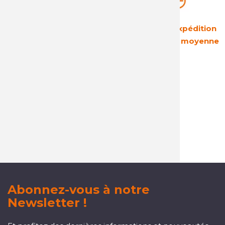
Une rentabilité
Des délais d'expédition
garantie
courts : 24h en moyenne
Un service client
réactif et à l'écoute
Abonnez-vous à notre
Newsletter !