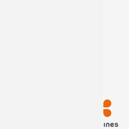
Rejoignez-nous
Offres d'emploi
Offres de stage
Devenir distributeur
Mon compte
Mes informations
Mes commandes
Déconnexion