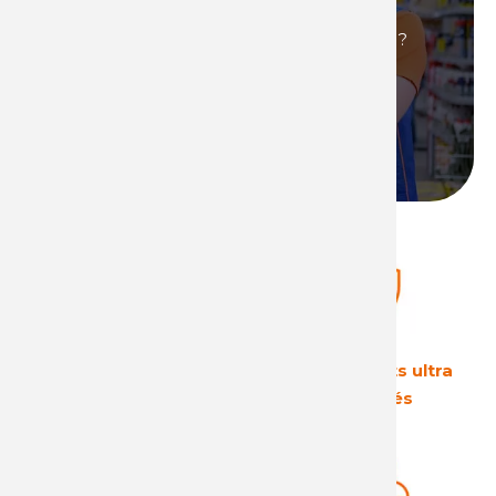
renommée, ultra performants et qui vous
permettront de générer de fortes marges ?
Alors
devenez distributeur
de produits
Technima !
Devenir distributeur
Le leader Européen
Des produits ultra
sur son secteur
sécurisés