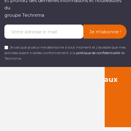
Et profitez des dernières informations et nouveautés
du
groupe Technima
Je m'abonne !
Je sais que je peux me désinscrire à tout moment et j'accepte que mes
données soient traitées conformément à la
politique de confidentialité
de
Technima.
Suivez-nous sur les réseaux
sociaux