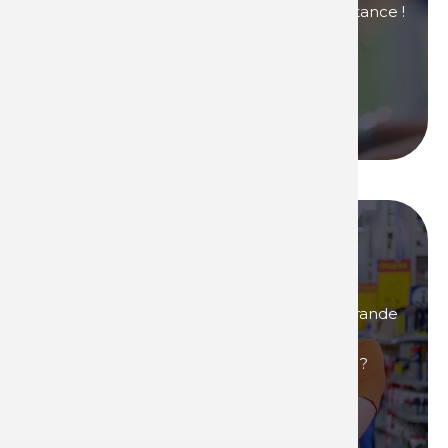
Contactez-nous si vous avez besoin d'assistance !
Nous contacter
Nous appeler
Devenez l'un de nos
distributeurs !
Vous êtes intéressés par des produits de grande
renommée, ultra performants et qui vous
permettront de générer de fortes marges ?
Alors
devenez distributeur
de produits
Technima !