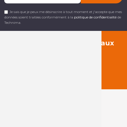
Je sais que je peux me désinscrire à tout moment et j'accepte que mes
données soient traitées conformément à la
politique de confidentialité
de
Technima.
Suivez-nous sur les réseaux
sociaux
A Propos de Technima
Qui sommes-nous ?
Nos produits