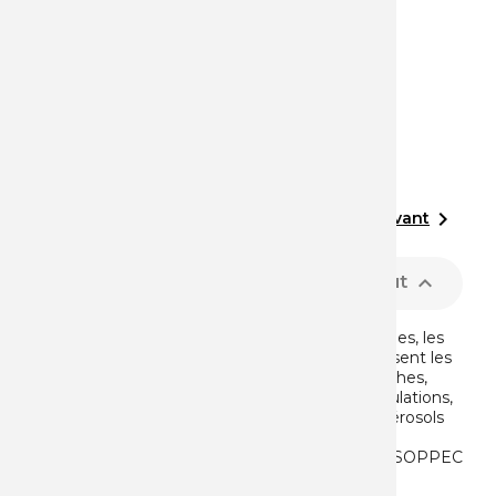
Gris
Mat 97%
75,10 €
70,42 €
Affichage 1-12 de 15 article(s)
1

Suivant
2

Retour en haut
Dans toutes les activités industrielles ou agricoles, les
machines, les équipements et les engins subissent les
marques du temps : traces d’usure, rayures, taches,
dégradations issues de frottements, de manipulations,
etc. Pour les restaurer rapidement, le choix d’aérosols
de peintures de qualité professionnelle pour la
protection, la finition ou la coloration s’impose. SOPPEC
COLORS offre une large gamme de peinture...