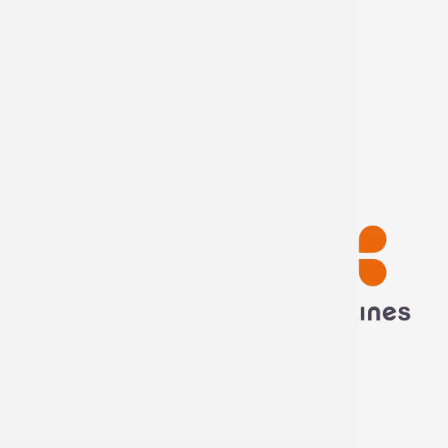
Mon compte
Mes informations
Mes commandes
Déconnexion
Technima France
5 rue ampère
16440 Nersac, France