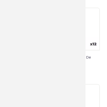
Peinture Bloque-
Convertisseur De
Taches
Rouille
224,50 €