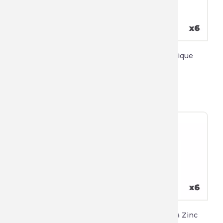
Primaire Antirouille
Primaire Plastique
94,90 €
82,44 €
Primaire D'accroche
Peinture Galva Zinc