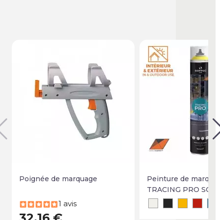
Vous aimerez aussi
Poignée de marquage
Peinture de marquag
TRACING PRO SOP
1 avis
32,16 €