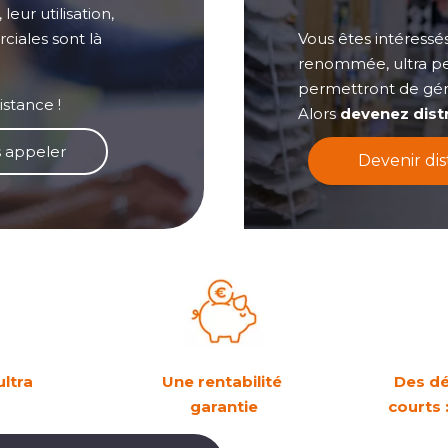
eur utilisation,
Vous êtes intéressé
ciales sont là
renommée, ultra pe
permettront de gén
istance !
Alors
devenez dist
 appeler
Devenir di
ultra
Une rentabilité
Des dé
s
garantie
courts