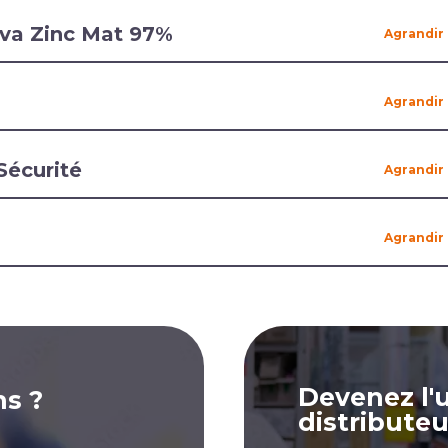
lva Zinc Mat 97%
Sécurité
Devenez l'
ns ?
distributeu