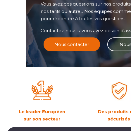
Vous avez des questions sur nos produits, l
nos tarifs ou autre... Nos équipes commer
pour répondre à toutes vos questions.
Contactez-nous si vous avez besoin d'ass
Nous contacter
Nous
Le leader Européen
Des produits 
sur son secteur
sécurisé