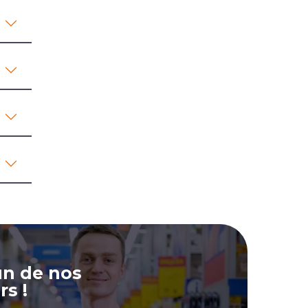
un de nos
rs !