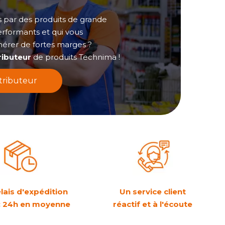
s par des produits de grande
rformants et qui vous
érer de fortes marges ?
ributeur
de produits Technima !
stributeur
lais d'expédition
Un service client
 : 24h en moyenne
réactif et à l'écoute