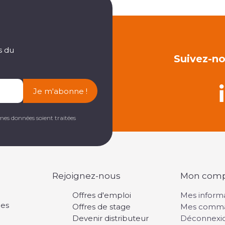
s du
Suivez-no
Je m'abonne !
mes données soient traitées
Rejoignez-nous
Mon com
Offres d'emploi
Mes inform
les
Offres de stage
Mes comm
Devenir distributeur
Déconnexi