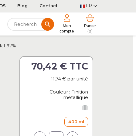
DS
Blog
Contact
FR
search
Mon
Panier
compte
(0)
 Mat 97%
70,42 €
TTC
11,74 €
par unité
Couleur : Finition
métallique
Finition métallique
400 ml