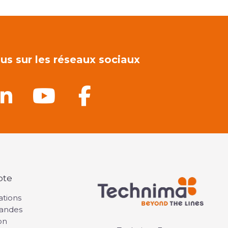
us sur les réseaux sociaux
pte
ations
andes
on