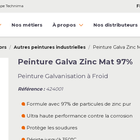
F
oupe Technima
Nos métiers
À propos
Nos distributeurs
ors
Autres peintures industrielles
Peinture Galva Zinc
Peinture Galva Zinc Mat 97%
Peinture Galvanisation à Froid
Référence :
424001
Formule avec 97% de particules de zinc pur
Ultra haute performance contre la corrosion
Protège les soudures
Résiste jusqu'à 350°C