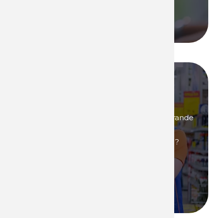
Nous appeler
Devenez l'un de nos
distributeurs !
Vous êtes intéressés par des produits de grande
renommée, ultra performants et qui vous
permettront de générer de fortes marges ?
Alors
devenez distributeur
de produits
Technima !
Devenir distributeur