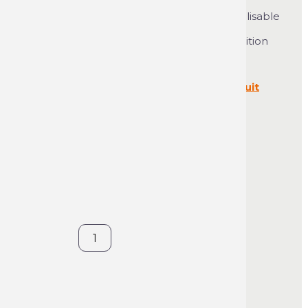
inoxydable, le Trespa, le laiton, le cuivre, le
chrome et autres métaux précieux. Est utilisable
également sur des surfaces synthétiques
(laquées ou non). Assure une très belle finition
brillante.
Voir la description complète du produit
142,56 €
TTC
11,88 €
par unité
500 ml
1 boîte de 12
Nous contacter