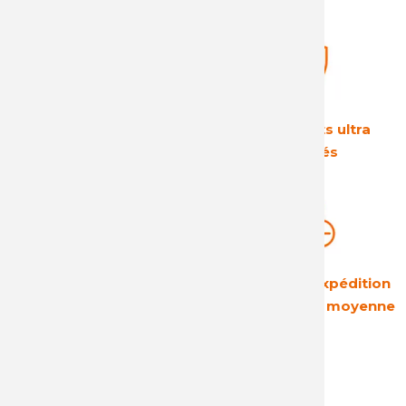
Le leader Européen
Des produits ultra
sur son secteur
sécurisés
Une rentabilité
Des délais d'expédition
garantie
courts : 24h en moyenne