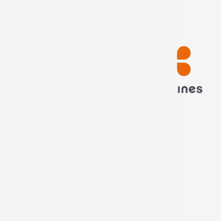
Technima France
5 rue ampère
16440 Nersac, France
Appelez-nous
Écrivez-nous